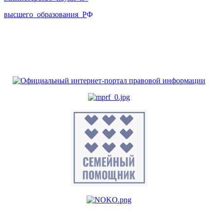
высшего_образования_Р
Ф