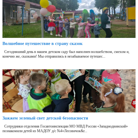
Волшебное путешествие в страну сказок
Сегодняшний день в нашем детском саду был наполнен волшебством, смехом и,
конечно же, сказками! Мы отправились в незабываемое путешес...
Зажжем зеленый свет детской безопасности
Сотрудники отделения Госавтоинспекции МО МВД России «Западнодвинский»
познакомили детей из МАДОУ д/с №4«Лесовичок&r...