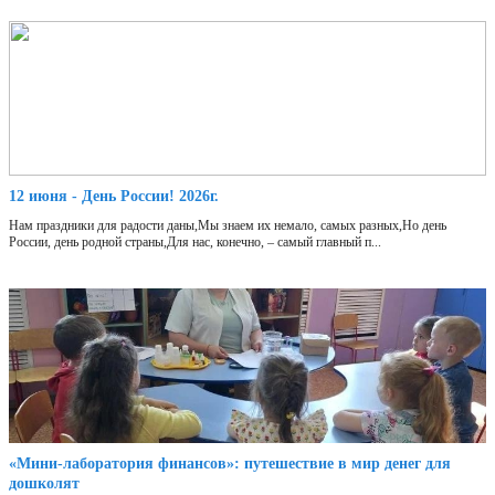
12 июня - День России! 2026г.
Нам праздники для радости даны,Мы знаем их немало, самых разных,Но день
России, день родной страны,Для нас, конечно, – самый главный п...
«Мини‑лаборатория финансов»: путешествие в мир денег для
дошколят