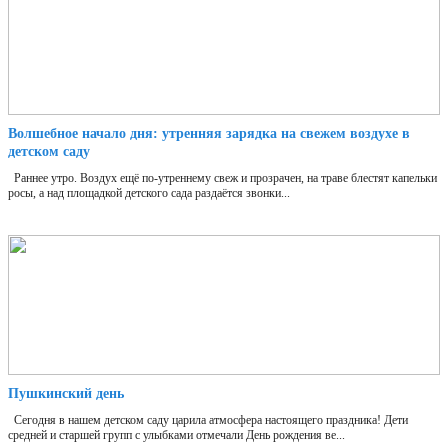
Волшебное начало дня: утренняя зарядка на свежем воздухе в
детском саду
Раннее утро. Воздух ещё по-утреннему свеж и прозрачен, на траве блестят капельки
росы, а над площадкой детского сада раздаётся звонки...
Пушкинский день
Сегодня в нашем детском саду царила атмосфера настоящего праздника! Дети
средней и старшей групп с улыбками отмечали День рождения ве...