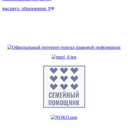
высшего_образования_Р
Ф