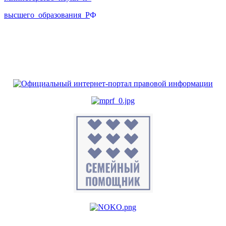
высшего_образования_Р
Ф