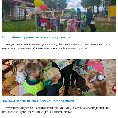
Волшебное путешествие в страну сказок
Сегодняшний день в нашем детском саду был наполнен волшебством, смехом и,
конечно же, сказками! Мы отправились в незабываемое путешес...
Зажжем зеленый свет детской безопасности
Сотрудники отделения Госавтоинспекции МО МВД России «Западнодвинский»
познакомили детей из МАДОУ д/с №4«Лесовичок&r...