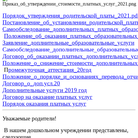
Порядок_утверждения_родительской_платы_2021.pd
Постановление_об_установлении_родительской_плат
Самообследование_дополнительных_платных_образо
Положение_об_оказании_платных_образовательных
Заявление_доплнительные_образовательные_услуги
Самообследование_дополнительные_образовательны
Договор_об_оказании_платных_дополнительных_ус
Положение_о_снижение_стоимости_дополнительных_
П
ромежуточная_аттестация_20год
Положение_о_порядке_и_основаниях_перевода_отчи
Договор_о_доп.усл.20
Дополнительные услуги 2019 год
Договор на оказание платных услуг
Порядок оказания платных услуг
Уважаемые родители!
В нашем дошкольном учреждении представлены,
следующие