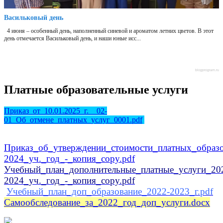
Васильковый день
4 июня – особенный день, наполненный синевой и ароматом летних цветов. В этот
день отмечается Васильковый день, и наши юные исс...
blogprogram.ru
Платные образовательные услуги
Приказ_от_10.01.2025_г.__02-
01_Об_отмене_платных_услуг_0001.pdf
Приказ_об_утверждении_стоимости_платных_образо
2024_уч._год_-_копия_copy.pdf
Учебный_план_дополнительные_платные_услуги_20
2024_уч._год_-_копия_copy.pdf
Учебный_план_доп_образование_2022-2023_г.pdf
Самообследование_за_2022_год_доп_услуги.docx