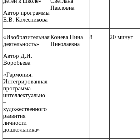
детей к школе»
Светлана
Павловна
Автор программы
Е.В. Колесникова
«Изобразительная
Конева Нина
8
20 минут
деятельность»
Николаевна
Автор Д.И.
Воробьева
«Гармония.
Интегрированная
программа
интеллектуально
–
художественного
развития
личности
дошкольника»