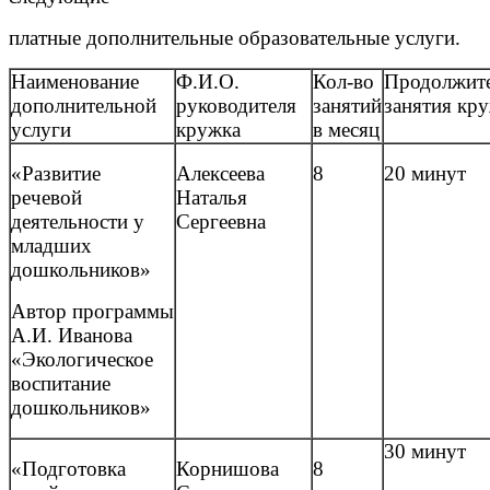
платные дополнительные образовательные услуги.
Наименование
Ф.И.О.
Кол-во
Продолжите
дополнительной
руководителя
занятий
занятия кр
услуги
кружка
в месяц
«Развитие
Алексеева
8
20 минут
речевой
Наталья
деятельности у
Сергеевна
младших
дошкольников»
Автор программы
А.И. Иванова
«Экологическое
воспитание
дошкольников»
30 минут
«Подготовка
Корнишова
8