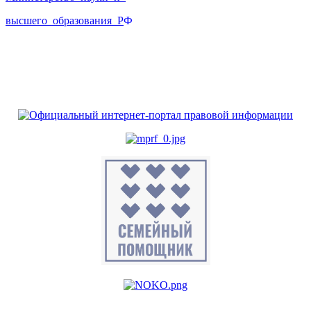
высшего_образования_Р
Ф