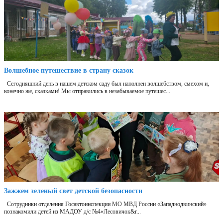
Волшебное путешествие в страну сказок
Сегодняшний день в нашем детском саду был наполнен волшебством, смехом и,
конечно же, сказками! Мы отправились в незабываемое путешес...
Зажжем зеленый свет детской безопасности
Сотрудники отделения Госавтоинспекции МО МВД России «Западнодвинский»
познакомили детей из МАДОУ д/с №4«Лесовичок&r...