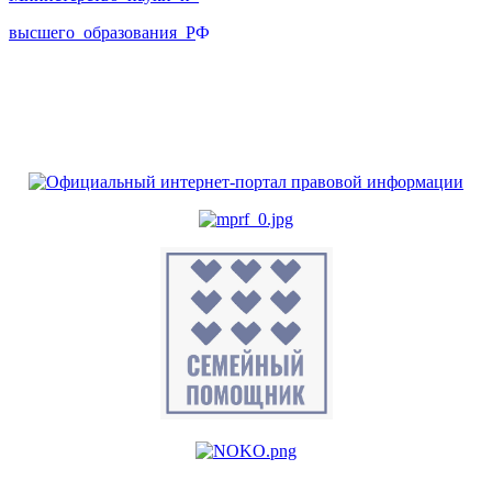
высшего_образования_Р
Ф