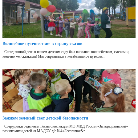
Волшебное путешествие в страну сказок
Сегодняшний день в нашем детском саду был наполнен волшебством, смехом и,
конечно же, сказками! Мы отправились в незабываемое путешес...
Зажжем зеленый свет детской безопасности
Сотрудники отделения Госавтоинспекции МО МВД России «Западнодвинский»
познакомили детей из МАДОУ д/с №4«Лесовичок&r...