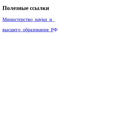
Полезные ссылки
Министерство_науки_и_
высшего_образования_Р
Ф