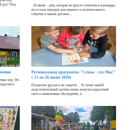
рты под
й дух! Под
26 июня – дата, которая не просто отмечена в календаре,
но и стала поводом для важного и увлекательного
события в нашем детском...
ючение
Региональная программа "Семья - это Мы!"
с 15 по 26 июня 2026г
отных игр. Но
 чудесного
Пушистые друзья и их секреты В стенах нашей
подготовительной группы вновь зазвучал радостный
смех и оживленные обсуждения, в...