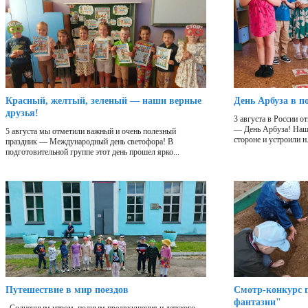
Красный, желтый, зеленый — наши верные
День Арбуза в п
друзья!
3 августа в России 
— День Арбуза! Наши
5 августа мы отметили важный и очень полезный
стороне и устроили н.
праздник — Международный день светофора! В
подготовительной группе этот день прошел ярко...
Путешествие в мир поездов
Смотр-конкурс п
фантазии"