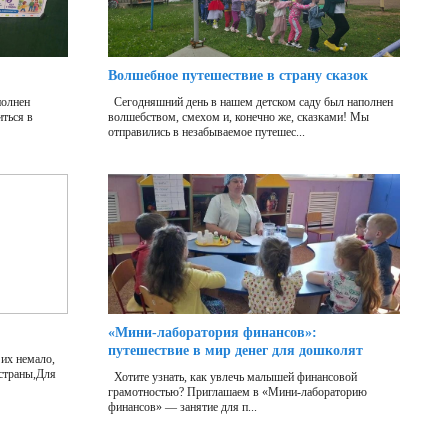
Волшебное путешествие в страну сказок
полнен
Сегодняшний день в нашем детском саду был наполнен
ться в
волшебством, смехом и, конечно же, сказками! Мы
отправились в незабываемое путешес...
«Мини‑лаборатория финансов»:
путешествие в мир денег для дошколят
их немало,
 страны,Для
Хотите узнать, как увлечь малышей финансовой
грамотностью? Приглашаем в «Мини‑лабораторию
финансов» — занятие для п...