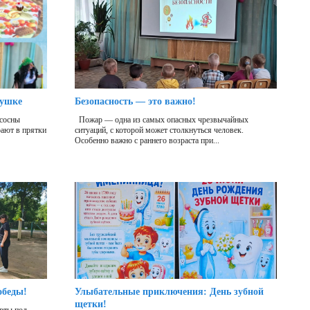
бушке
Безопасность — это важно!
 сосны
Пожар — одна из самых опасных чрезвычайных
рают в прятки
ситуаций, с которой может столкнуться человек.
Особенно важно с раннего возраста при...
обеды!
Улыбательные приключения: День зубной
щетки!