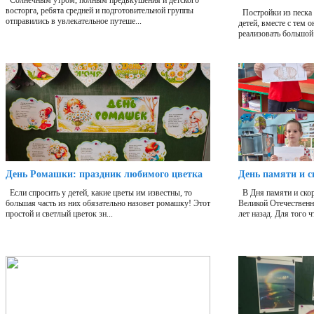
Солнечным утром, полным предвкушения и детского
восторга, ребята средней и подготовительной группы
Постройки из песка 
отправились в увлекательное путеше...
детей, вместе с тем 
реализовать большой 
День Ромашки: праздник любимого цветка
День памяти и с
Если спросить у детей, какие цветы им известны, то
В Дня памяти и скор
большая часть из них обязательно назовет ромашку! Этот
Великой Отечественн
простой и светлый цветок зн...
лет назад. Для того ч