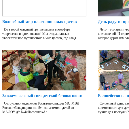
Волшебный мир пластилиновых цветов
День радуги: яр
Во второй младшей группе царила атмосфера
Лето – это время чу
творчества и вдохновения! Мы отправились в
впечатлений. И одни
увлекательное путешествие в мир цветов, где кажд...
которое дарит нам это
Зажжем зеленый свет детской безопасности
Волшебство на п
Сотрудники отделения Госавтоинспекции МО МВД
Солнечный день, све
России «Западнодвинский» познакомили детей из
возможности для дет
МАДОУ д/с №4«Лесовичок&r...
лучше для прогулки?