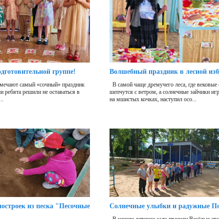
одготовительной группе!
Волшебный праздник в лесной из
отмечают самый «сочный» праздник
В самой чаще дремучего леса, где вековые
 ребята решили не оставаться в
шепчутся с ветром, а солнечные зайчики иг
..
на мшистых кочках, наступил осо...
остроек из песка "Песочные
Солнечные улыбки и радужные П