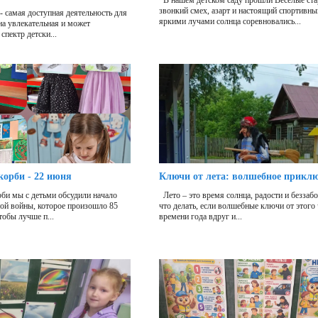
В нашем детском саду прошли Весёлые ста
звонкий смех, азарт и настоящий спортивны
- самая доступная деятельность для
яркими лучами солнца соревновались...
она увлекательная и может
спектр детски...
корби - 22 июня
Ключи от лета: волшебное прикл
би мы с детьми обсудили начало
Лето – это время солнца, радости и беззаб
ой войны, которое произошло 85
что делать, если волшебные ключи от этого
тобы лучше п...
времени года вдруг и...