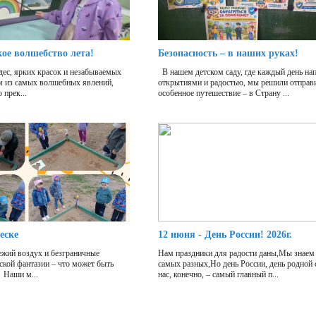
кое волшебство лета!
Безопасность – в наших руках!
дес, ярких красок и незабываемых
В нашем детском саду, где каждый день на
м из самых волшебных явлений,
открытиями и радостью, мы решили отправи
 прек...
особенное путешествие – в Страну ...
еске
12 июня - День России! 2026г.
жий воздух и безграничные
Нам праздники для радости даны,Мы знаем 
ской фантазии – что может быть
самых разных,Но день России, день родной
 Наши м...
нас, конечно, – самый главный п...