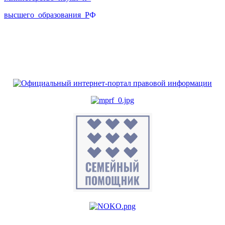
высшего_образования_Р
Ф