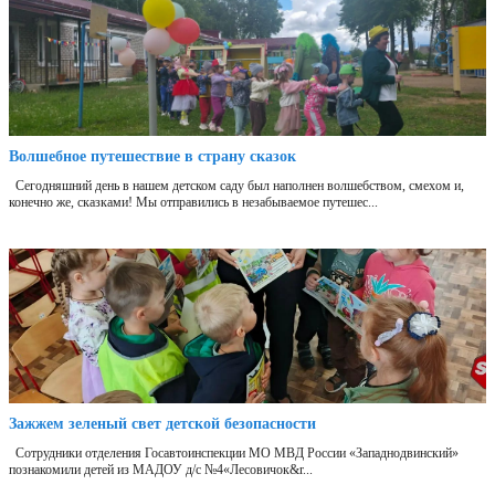
Волшебное путешествие в страну сказок
Сегодняшний день в нашем детском саду был наполнен волшебством, смехом и,
конечно же, сказками! Мы отправились в незабываемое путешес...
Зажжем зеленый свет детской безопасности
Сотрудники отделения Госавтоинспекции МО МВД России «Западнодвинский»
познакомили детей из МАДОУ д/с №4«Лесовичок&r...