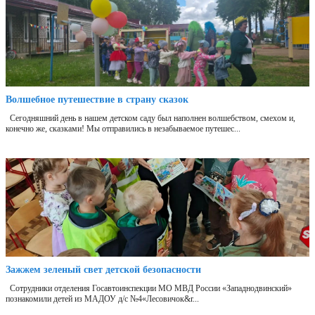
Волшебное путешествие в страну сказок
Сегодняшний день в нашем детском саду был наполнен волшебством, смехом и,
конечно же, сказками! Мы отправились в незабываемое путешес...
Зажжем зеленый свет детской безопасности
Сотрудники отделения Госавтоинспекции МО МВД России «Западнодвинский»
познакомили детей из МАДОУ д/с №4«Лесовичок&r...