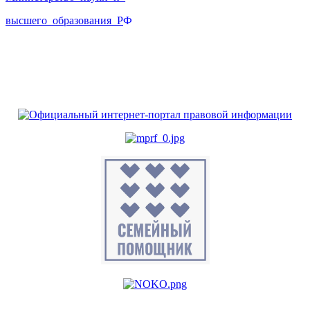
высшего_образования_Р
Ф