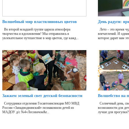
Волшебный мир пластилиновых цветов
День радуги: яр
Во второй младшей группе царила атмосфера
Лето – это время чу
творчества и вдохновения! Мы отправились в
впечатлений. И одни
увлекательное путешествие в мир цветов, где кажд...
которое дарит нам это
Зажжем зеленый свет детской безопасности
Волшебство на п
Сотрудники отделения Госавтоинспекции МО МВД
Солнечный день, све
России «Западнодвинский» познакомили детей из
возможности для дет
МАДОУ д/с №4«Лесовичок&r...
лучше для прогулки?