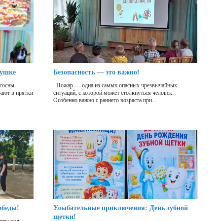
бушке
Безопасность — это важно!
 сосны
Пожар — одна из самых опасных чрезвычайных
рают в прятки
ситуаций, с которой может столкнуться человек.
Особенно важно с раннего возраста при...
обеды!
Улыбательные приключения: День зубной
щетки!