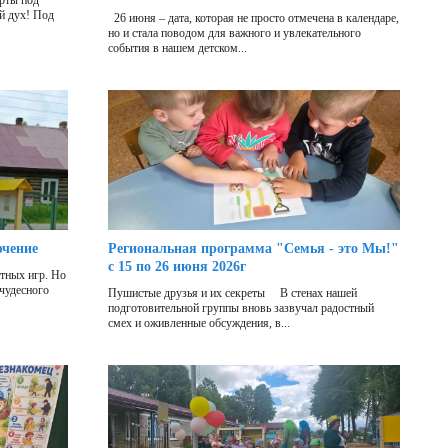
рты под
й дух! Под
26 июня – дата, которая не просто отмечена в календаре,
но и стала поводом для важного и увлекательного
события в нашем детском...
ючение
Региональная программа "Семья - это Мы!"
с 15 по 26 июня 2026г
отных игр. Но
 чудесного
Пушистые друзья и их секреты В стенах нашей
подготовительной группы вновь зазвучал радостный
смех и оживленные обсуждения, в...