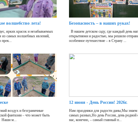
кое волшебство лета!
Безопасность – в наших руках!
дес, ярких красок и незабываемых
В нашем детском саду, где каждый день на
м из самых волшебных явлений,
открытиями и радостью, мы решили отправи
 прек...
особенное путешествие – в Страну ...
еске
12 июня - День России! 2026г.
жий воздух и безграничные
Нам праздники для радости даны,Мы знаем 
ской фантазии – что может быть
самых разных,Но день России, день родной
 Наши м...
нас, конечно, – самый главный п...