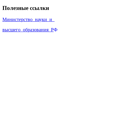
Полезные ссылки
Министерство_науки_и_
высшего_образования_Р
Ф