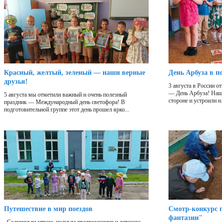
Красный, желтый, зеленый — наши верные
День Арбуза в п
друзья!
3 августа в России 
— День Арбуза! Наши
5 августа мы отметили важный и очень полезный
стороне и устроили н.
праздник — Международный день светофора! В
подготовительной группе этот день прошел ярко...
Путешествие в мир поездов
Смотр-конкурс п
фантазии"