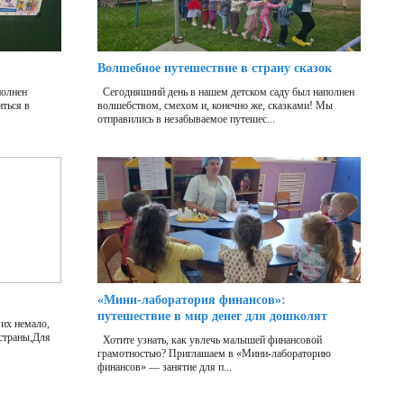
Волшебное путешествие в страну сказок
полнен
Сегодняшний день в нашем детском саду был наполнен
ться в
волшебством, смехом и, конечно же, сказками! Мы
отправились в незабываемое путешес...
«Мини‑лаборатория финансов»:
путешествие в мир денег для дошколят
их немало,
 страны,Для
Хотите узнать, как увлечь малышей финансовой
грамотностью? Приглашаем в «Мини‑лабораторию
финансов» — занятие для п...