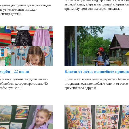
В нашем детском саду прошли Весёлые ста
звонкий смех, азарт и настоящий спортивны
- самая доступная деятельность для
яркими лучами солнца соревновались...
она увлекательная и может
спектр детски...
корби - 22 июня
Ключи от лета: волшебное прикл
би мы с детьми обсудили начало
Лето – это время солнца, радости и беззаб
ой войны, которое произошло 85
что делать, если волшебные ключи от этого
тобы лучше п...
времени года вдруг и...