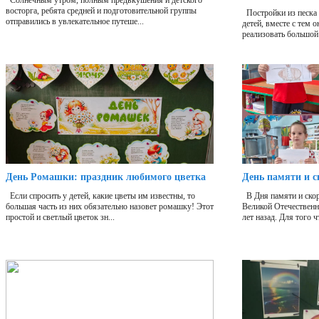
Солнечным утром, полным предвкушения и детского
восторга, ребята средней и подготовительной группы
Постройки из песка 
отправились в увлекательное путеше...
детей, вместе с тем 
реализовать большой 
День Ромашки: праздник любимого цветка
День памяти и с
Если спросить у детей, какие цветы им известны, то
В Дня памяти и скор
большая часть из них обязательно назовет ромашку! Этот
Великой Отечественн
простой и светлый цветок зн...
лет назад. Для того ч