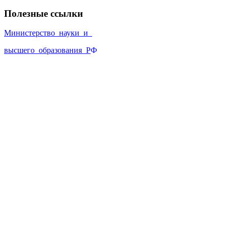
Полезные ссылки
Министерство_науки_и_
высшего_образования_Р
Ф