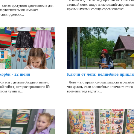
В нашем детском саду прошли Весёлые ста
звонкий смех, азарт и настоящий спортивны
- самая доступная деятельность для
яркими лучами солнца соревновались...
она увлекательная и может
спектр детски...
корби - 22 июня
Ключи от лета: волшебное прикл
би мы с детьми обсудили начало
Лето – это время солнца, радости и беззаб
ой войны, которое произошло 85
что делать, если волшебные ключи от этого
тобы лучше п...
времени года вдруг и...