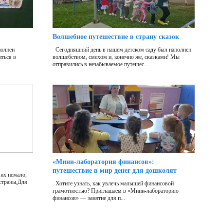
Волшебное путешествие в страну сказок
полнен
Сегодняшний день в нашем детском саду был наполнен
ться в
волшебством, смехом и, конечно же, сказками! Мы
отправились в незабываемое путешес...
«Мини‑лаборатория финансов»:
путешествие в мир денег для дошколят
их немало,
 страны,Для
Хотите узнать, как увлечь малышей финансовой
грамотностью? Приглашаем в «Мини‑лабораторию
финансов» — занятие для п...