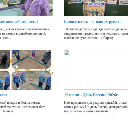
кое волшебство лета!
Безопасность – в наших руках!
дес, ярких красок и незабываемых
В нашем детском саду, где каждый день на
м из самых волшебных явлений,
открытиями и радостью, мы решили отправи
 прек...
особенное путешествие – в Страну ...
еске
12 июня - День России! 2026г.
жий воздух и безграничные
Нам праздники для радости даны,Мы знаем 
ской фантазии – что может быть
самых разных,Но день России, день родной
 Наши м...
нас, конечно, – самый главный п...