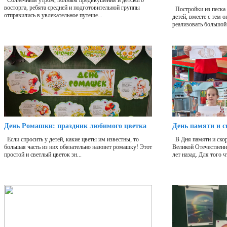
Солнечным утром, полным предвкушения и детского
восторга, ребята средней и подготовительной группы
Постройки из песка 
отправились в увлекательное путеше...
детей, вместе с тем 
реализовать большой 
День Ромашки: праздник любимого цветка
День памяти и с
Если спросить у детей, какие цветы им известны, то
В Дня памяти и скор
большая часть из них обязательно назовет ромашку! Этот
Великой Отечественн
простой и светлый цветок зн...
лет назад. Для того ч