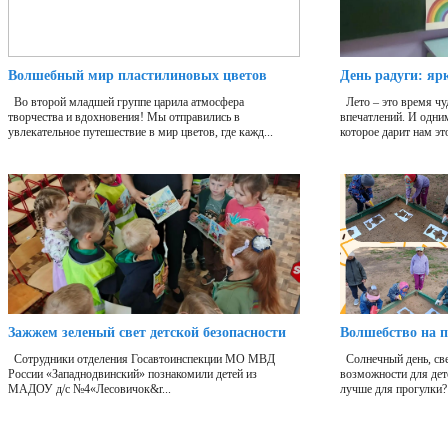
Волшебный мир пластилиновых цветов
День радуги: яр
Во второй младшей группе царила атмосфера
Лето – это время чу
творчества и вдохновения! Мы отправились в
впечатлений. И одни
увлекательное путешествие в мир цветов, где кажд...
которое дарит нам это
Зажжем зеленый свет детской безопасности
Волшебство на п
Сотрудники отделения Госавтоинспекции МО МВД
Солнечный день, све
России «Западнодвинский» познакомили детей из
возможности для дет
МАДОУ д/с №4«Лесовичок&r...
лучше для прогулки?