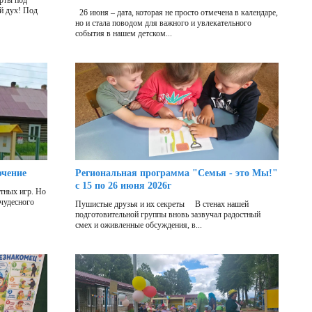
рты под
й дух! Под
26 июня – дата, которая не просто отмечена в календаре,
но и стала поводом для важного и увлекательного
события в нашем детском...
ючение
Региональная программа "Семья - это Мы!"
с 15 по 26 июня 2026г
отных игр. Но
 чудесного
Пушистые друзья и их секреты В стенах нашей
подготовительной группы вновь зазвучал радостный
смех и оживленные обсуждения, в...