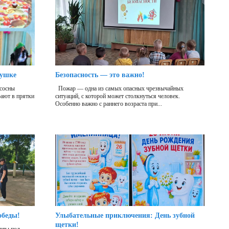
бушке
Безопасность — это важно!
 сосны
Пожар — одна из самых опасных чрезвычайных
рают в прятки
ситуаций, с которой может столкнуться человек.
Особенно важно с раннего возраста при...
обеды!
Улыбательные приключения: День зубной
щетки!