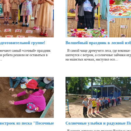
одготовительной группе!
Волшебный праздник в лесной из
отмечают самый «сочный» праздник
В самой чаще дремучего леса, где вековые
 ребята решили не оставаться в
шепчутся с ветром, а солнечные зайчики иг
..
на мшистых кочках, наступил осо...
остроек из песка "Песочные
Солнечные улыбки и радужные П