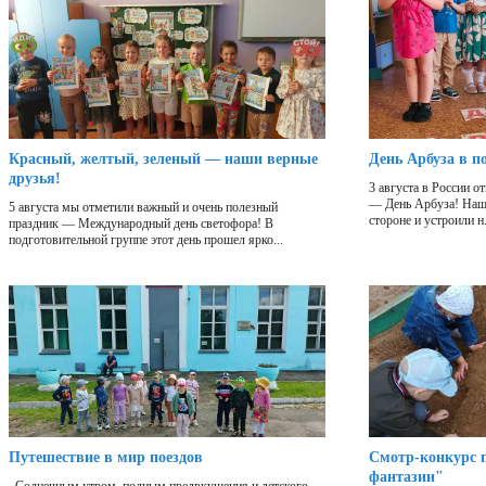
Красный, желтый, зеленый — наши верные
День Арбуза в п
друзья!
3 августа в России 
— День Арбуза! Наши
5 августа мы отметили важный и очень полезный
стороне и устроили н.
праздник — Международный день светофора! В
подготовительной группе этот день прошел ярко...
Путешествие в мир поездов
Смотр-конкурс п
фантазии"