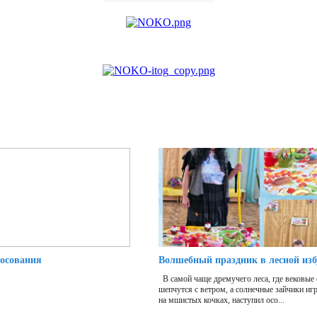
лосования
Волшебный праздник в лесной из
В самой чаще дремучего леса, где вековые
шепчутся с ветром, а солнечные зайчики иг
на мшистых кочках, наступил осо...