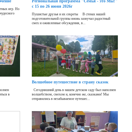
ючение
Региональная программа "Семья - это Мы!"
с 15 по 26 июня 2026г
отных игр. Но
 чудесного
Пушистые друзья и их секреты В стенах нашей
подготовительной группы вновь зазвучал радостный
смех и оживленные обсуждения, в...
Волшебное путешествие в страну сказок
полнен
Сегодняшний день в нашем детском саду был наполнен
ться в
волшебством, смехом и, конечно же, сказками! Мы
отправились в незабываемое путешес...