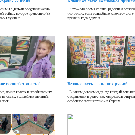
корби - 22 июня
Ключи от лета: волшебное прикл
би мы с детьми обсудили начало
Лето – это время солнца, радости и беззаб
ой войны, которое произошло 85
что делать, если волшебные ключи от этого
тобы лучше п...
времени года вдруг и...
кое волшебство лета!
Безопасность – в наших руках!
дес, ярких красок и незабываемых
В нашем детском саду, где каждый день на
м из самых волшебных явлений,
открытиями и радостью, мы решили отправи
 прек...
особенное путешествие – в Страну ...