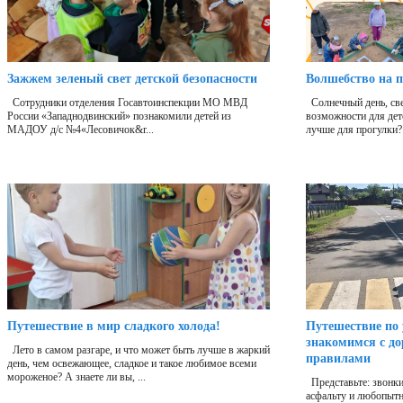
Зажжем зеленый свет детской безопасности
Волшебство на п
Сотрудники отделения Госавтоинспекции МО МВД
Солнечный день, све
России «Западнодвинский» познакомили детей из
возможности для дет
МАДОУ д/с №4«Лесовичок&r...
лучше для прогулки?
Путешествие в мир сладкого холода!
Путешествие по 
знакомимся с д
Лето в самом разгаре, и что может быть лучше в жаркий
правилами
день, чем освежающее, сладкое и такое любимое всеми
мороженое? А знаете ли вы, ...
Представьте: звонки
асфальту и любопытн