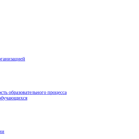
рганизацией
сть образовательного процесса
обучающихся
ии