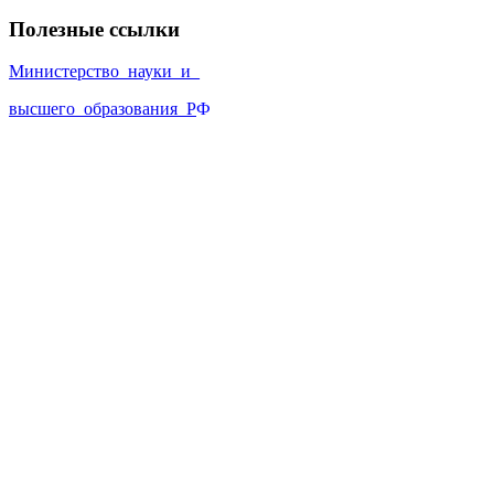
Полезные ссылки
Министерство_науки_и_
высшего_образования_Р
Ф