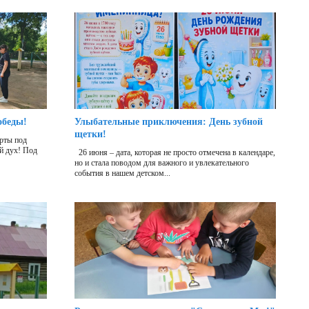
обеды!
Улыбательные приключения: День зубной
щетки!
рты под
й дух! Под
26 июня – дата, которая не просто отмечена в календаре,
но и стала поводом для важного и увлекательного
события в нашем детском...