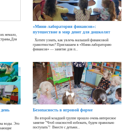
«Мини‑лаборатория финансов»:
путешествие в мир денег для дошколят
их немало,
 страны,Для
Хотите узнать, как увлечь малышей финансовой
грамотностью? Приглашаем в «Мини‑лабораторию
финансов» — занятие для п...
 день
Безопасность в игровой форме
Во второй младшей группе прошло очень интересное
занятие "Чтоб опасностей избежать, будем правильно
ры воды. Это
поступать"! Вместе с детьми...
ывающие