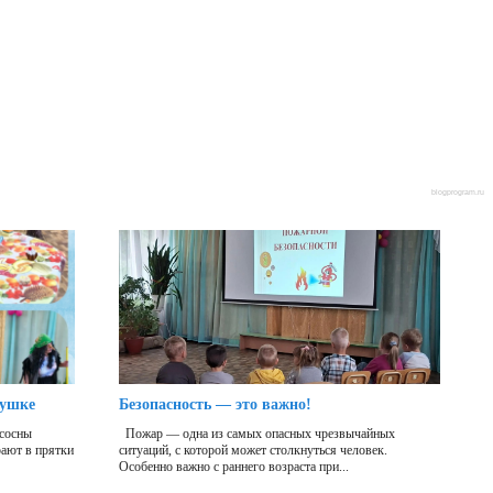
blogprogram.ru
бушке
Безопасность — это важно!
 сосны
Пожар — одна из самых опасных чрезвычайных
рают в прятки
ситуаций, с которой может столкнуться человек.
Особенно важно с раннего возраста при...