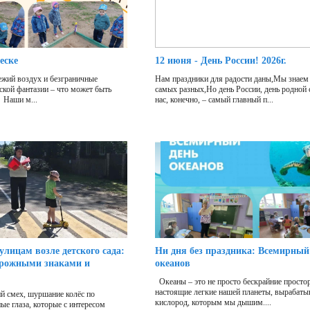
еске
12 июня - День России! 2026г.
жий воздух и безграничные
Нам праздники для радости даны,Мы знаем 
ской фантазии – что может быть
самых разных,Но день России, день родной
 Наши м...
нас, конечно, – самый главный п...
улицам возле детского сада:
Ни дня без праздника: Всемирный
орожными знаками и
океанов
Океаны – это не просто бескрайние просто
настоящие легкие нашей планеты, вырабат
й смех, шуршание колёс по
кислород, которым мы дышим....
ые глаза, которые с интересом