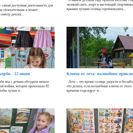
В нашем детском саду прошли Весёлые ста
звонкий смех, азарт и настоящий спортивны
- самая доступная деятельность для
яркими лучами солнца соревновались...
она увлекательная и может
спектр детски...
корби - 22 июня
Ключи от лета: волшебное прикл
би мы с детьми обсудили начало
Лето – это время солнца, радости и беззаб
ой войны, которое произошло 85
что делать, если волшебные ключи от этого
тобы лучше п...
времени года вдруг и...