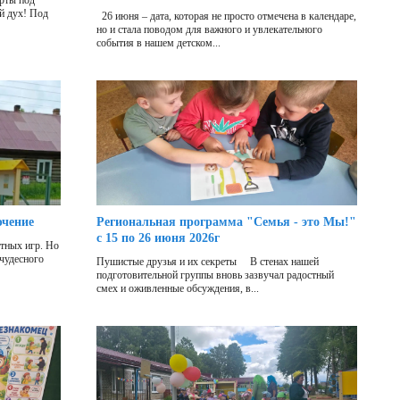
рты под
й дух! Под
26 июня – дата, которая не просто отмечена в календаре,
но и стала поводом для важного и увлекательного
события в нашем детском...
ючение
Региональная программа "Семья - это Мы!"
с 15 по 26 июня 2026г
отных игр. Но
 чудесного
Пушистые друзья и их секреты В стенах нашей
подготовительной группы вновь зазвучал радостный
смех и оживленные обсуждения, в...