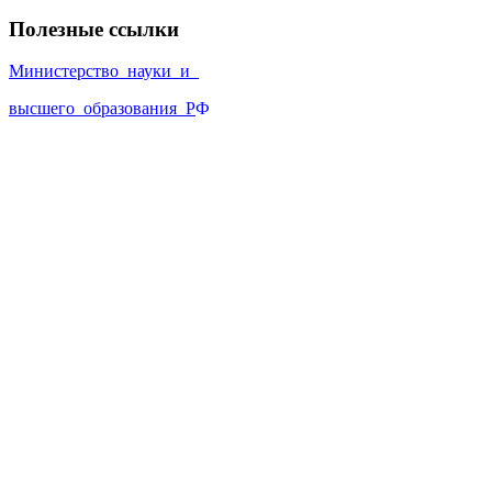
Полезные ссылки
Министерство_науки_и_
высшего_образования_Р
Ф