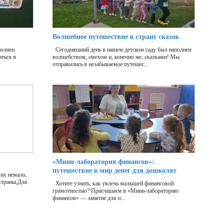
Волшебное путешествие в страну сказок
полнен
Сегодняшний день в нашем детском саду был наполнен
ться в
волшебством, смехом и, конечно же, сказками! Мы
отправились в незабываемое путешес...
«Мини‑лаборатория финансов»:
путешествие в мир денег для дошколят
их немало,
 страны,Для
Хотите узнать, как увлечь малышей финансовой
грамотностью? Приглашаем в «Мини‑лабораторию
финансов» — занятие для п...