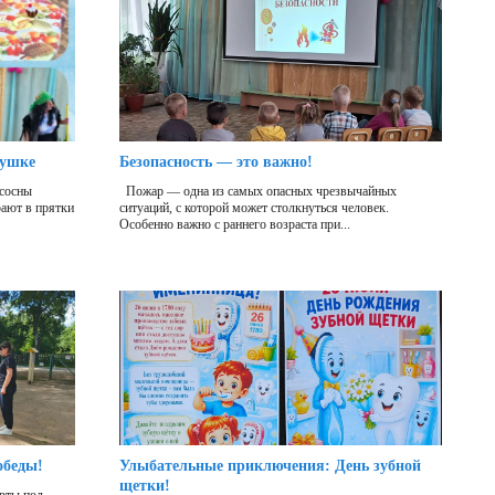
бушке
Безопасность — это важно!
 сосны
Пожар — одна из самых опасных чрезвычайных
рают в прятки
ситуаций, с которой может столкнуться человек.
Особенно важно с раннего возраста при...
обеды!
Улыбательные приключения: День зубной
щетки!