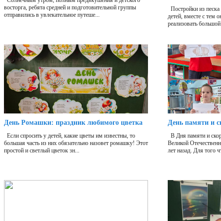
Солнечным утром, полным предвкушения и детского
восторга, ребята средней и подготовительной группы
Постройки из песка 
отправились в увлекательное путеше...
детей, вместе с тем 
реализовать большой 
День Ромашки: праздник любимого цветка
День памяти и с
Если спросить у детей, какие цветы им известны, то
В Дня памяти и скор
большая часть из них обязательно назовет ромашку! Этот
Великой Отечественн
простой и светлый цветок зн...
лет назад. Для того ч