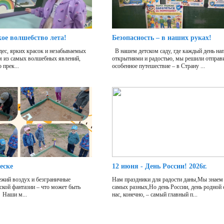
кое волшебство лета!
Безопасность – в наших руках!
дес, ярких красок и незабываемых
В нашем детском саду, где каждый день на
м из самых волшебных явлений,
открытиями и радостью, мы решили отправи
 прек...
особенное путешествие – в Страну ...
еске
12 июня - День России! 2026г.
жий воздух и безграничные
Нам праздники для радости даны,Мы знаем 
ской фантазии – что может быть
самых разных,Но день России, день родной
 Наши м...
нас, конечно, – самый главный п...