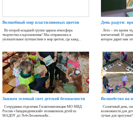
Волшебный мир пластилиновых цветов
День радуги: яр
Во второй младшей группе царила атмосфера
Лето – это время чу
творчества и вдохновения! Мы отправились в
впечатлений. И одни
увлекательное путешествие в мир цветов, где кажд...
которое дарит нам это
Зажжем зеленый свет детской безопасности
Волшебство на п
Сотрудники отделения Госавтоинспекции МО МВД
Солнечный день, све
России «Западнодвинский» познакомили детей из
возможности для дет
МАДОУ д/с №4«Лесовичок&r...
лучше для прогулки?