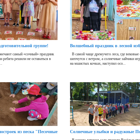
одготовительной группе!
Волшебный праздник в лесной из
отмечают самый «сочный» праздник
В самой чаще дремучего леса, где вековые
 ребята решили не оставаться в
шепчутся с ветром, а солнечные зайчики иг
..
на мшистых кочках, наступил осо...
остроек из песка "Песочные
Солнечные улыбки и радужные П