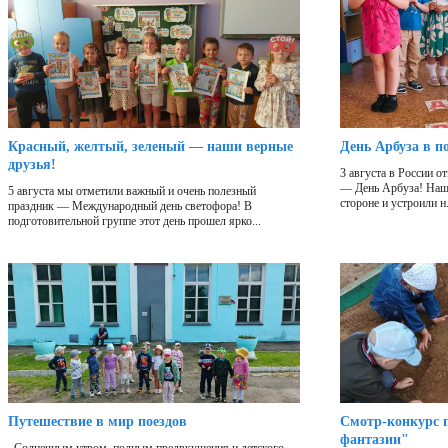
Красный, желтый, зеленый — наши верные
День Арбуза в п
друзья!
3 августа в России 
— День Арбуза! Наши
5 августа мы отметили важный и очень полезный
стороне и устроили н.
праздник — Международный день светофора! В
подготовительной группе этот день прошел ярко...
Путешествие в мир поездов
Смотр-конкурс п
фантазии"